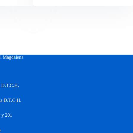
el Magdalena
a D.T.C.H.
ta D.T.C.H.
 y 201
o