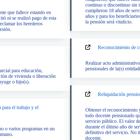
continuo o discontinuo sin 
cumplieron 18 años de servi
nte que fallece estando en
años y para los beneficiari
itó ni se realizó pago de esta
la pensión será vitalicio.
 reclamar los herederos
esión.
Reconocimiento de cu
Realizar acto administrativ
pensionales de la(s) entidad
arcial para educación,
ción de vivienda o liberación
nyuge o hijo(s).
Reliquidación pension
para el trabajo y el
Obtener el reconocimiento y
todo docente pensionado que 
servicio público. El valor 
durante el último año de serv
uno o varios programas en un
definitivo del servicio. No t
humano.
docente.