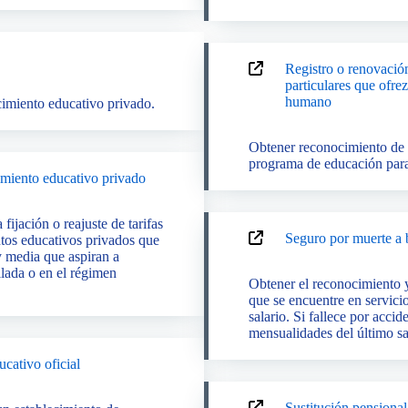
Registro o renovació
particulares que ofrez
humano
ecimiento educativo privado.
Obtener reconocimiento de 
programa de educación para 
imiento educativo privado
fijación o reajuste de tarifas
Seguro por muerte a b
ntos educativos privados que
y media que aspiran a
gilada o en el régimen
Obtener el reconocimiento y
que se encuentre en servici
salario. Si fallece por acci
mensualidades del último s
cativo oficial
Sustitución pensional