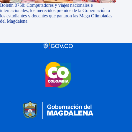
Boletín 0758: Computadores y viajes nacionales e
internacionales, los merecidos premios de la Gobernación a
los estudiantes y docentes que ganaron las Mega Olimpiadas
del Magdalena