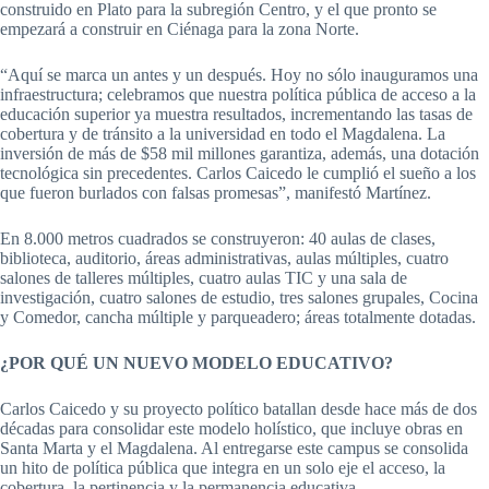
construido en Plato para la subregión Centro, y el que pronto se
empezará a construir en Ciénaga para la zona Norte.
“Aquí se marca un antes y un después. Hoy no sólo inauguramos una
infraestructura; celebramos que nuestra política pública de acceso a la
educación superior ya muestra resultados, incrementando las tasas de
cobertura y de tránsito a la universidad en todo el Magdalena. La
inversión de más de $58 mil millones garantiza, además, una dotación
tecnológica sin precedentes. Carlos Caicedo le cumplió el sueño a los
que fueron burlados con falsas promesas”, manifestó Martínez.
En 8.000 metros cuadrados se construyeron: 40 aulas de clases,
biblioteca, auditorio, áreas administrativas, aulas múltiples, cuatro
salones de talleres múltiples, cuatro aulas TIC y una sala de
investigación, cuatro salones de estudio, tres salones grupales, Cocina
y Comedor, cancha múltiple y parqueadero; áreas totalmente dotadas.
¿POR QUÉ UN NUEVO MODELO EDUCATIVO?
Carlos Caicedo y su proyecto político batallan desde hace más de dos
décadas para consolidar este modelo holístico, que incluye obras en
Santa Marta y el Magdalena. Al entregarse este campus se consolida
un hito de política pública que integra en un solo eje el acceso, la
cobertura, la pertinencia y la permanencia educativa.