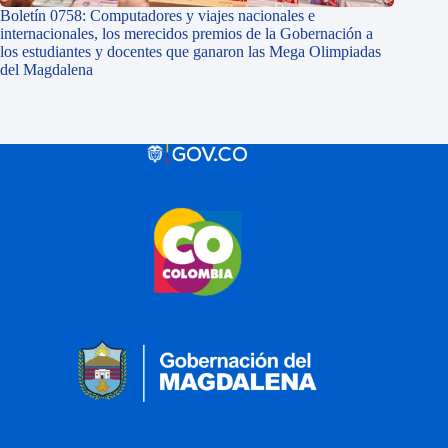
Boletín 0758: Computadores y viajes nacionales e
internacionales, los merecidos premios de la Gobernación a
los estudiantes y docentes que ganaron las Mega Olimpiadas
del Magdalena