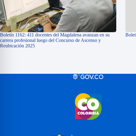
Boletín 1162: 411 docentes del Magdalena avanzan en su
Bolet
carrera profesional luego del Concurso de Ascenso y
Reubicación 2025