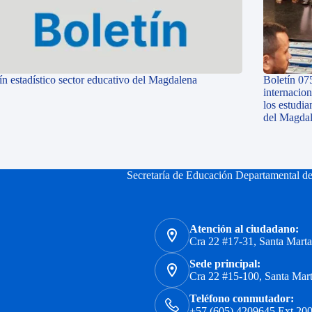
ín estadístico sector educativo del Magdalena
Boletín 07
internacio
los estudi
del Magda
Secretaría de Educación Departamental d
Atención al ciudadano:
Cra 22 #17-31, Santa Mart
Sede principal:
Cra 22 #15-100, Santa Mar
Teléfono conmutador:
+57 (605) 4209645 Ext 200