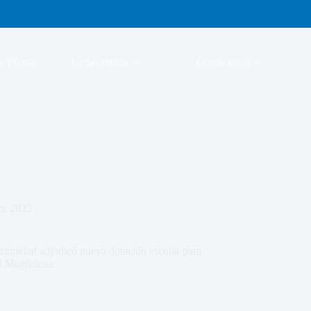
e Prensa
La Secretaría
Contáctenos
o, 2025
inuidad adjudicó nueva dotación escolar para
el Magdalena