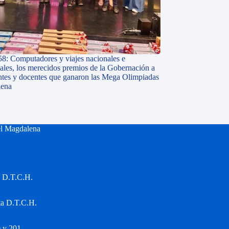
58: Computadores y viajes nacionales e
nales, los merecidos premios de la Gobernación a
antes y docentes que ganaron las Mega Olimpiadas
lena
el Magdalena
a D.T.C.H.
ta D.T.C.H.
 y 201