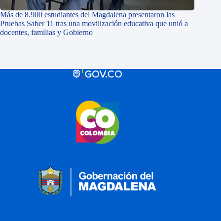
Más de 8.900 estudiantes del Magdalena presentaron las
Pruebas Saber 11 tras una movilización educativa que unió a
docentes, familias y Gobierno