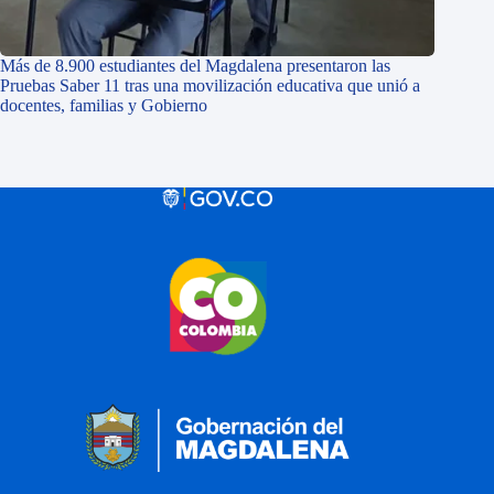
Más de 8.900 estudiantes del Magdalena presentaron las
Pruebas Saber 11 tras una movilización educativa que unió a
docentes, familias y Gobierno