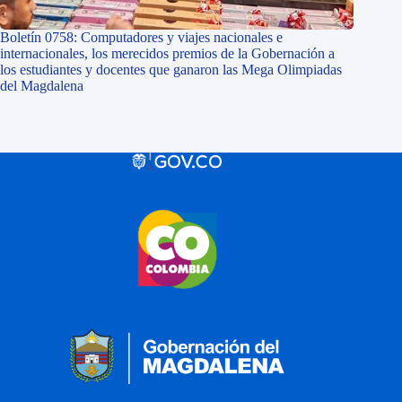
Boletín 0758: Computadores y viajes nacionales e
internacionales, los merecidos premios de la Gobernación a
los estudiantes y docentes que ganaron las Mega Olimpiadas
del Magdalena