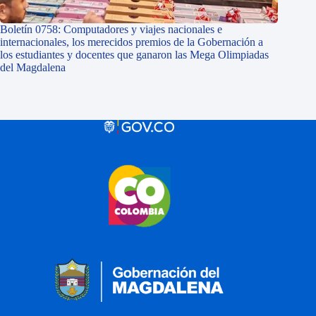
Boletín 0758: Computadores y viajes nacionales e
internacionales, los merecidos premios de la Gobernación a
los estudiantes y docentes que ganaron las Mega Olimpiadas
del Magdalena