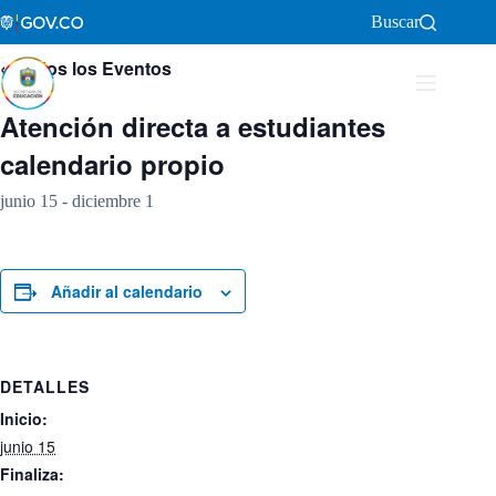
Saltar
Buscar
al
contenido
« Todos los Eventos
Atención directa a estudiantes
calendario propio
junio 15
-
diciembre 1
Añadir al calendario
DETALLES
Inicio:
junio 15
Finaliza: