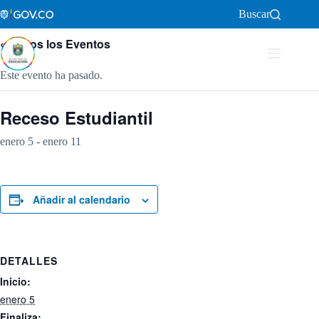
Saltar
Buscar
al
contenido
« Todos los Eventos
Este evento ha pasado.
Receso Estudiantil
enero 5
-
enero 11
Añadir al calendario
DETALLES
Inicio:
enero 5
Finaliza: