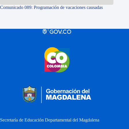
Comunicado 089: Programación de vacaciones causadas
Secretaría de Educación Departamental del Magdalena