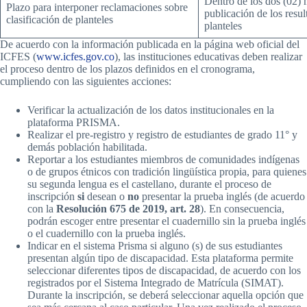
Dentro de los dos (02) 
Plazo para interponer reclamaciones sobre
publicación de los resul
clasificación de planteles
planteles
De acuerdo con la información publicada en la página web oficial del
ICFES (
www.icfes.gov.co
), las instituciones educativas deben realizar
el proceso dentro de los plazos definidos en el cronograma,
cumpliendo con las siguientes acciones:
Verificar la actualización de los datos institucionales en la
plataforma PRISMA.
Realizar el pre-registro y registro de estudiantes de grado 11° y
demás población habilitada.
Reportar a los estudiantes miembros de comunidades indígenas
o de grupos étnicos con tradición lingüística propia, para quienes
su segunda lengua es el castellano, durante el proceso de
inscripción
si
desean o
no
presentar la prueba inglés (de acuerdo
con la
Resolución 675 de 2019, art. 28
). En consecuencia,
podrán escoger entre presentar el cuadernillo sin la prueba inglés
o el cuadernillo con la prueba inglés.
Indicar en el sistema Prisma si alguno (s) de sus estudiantes
presentan algún tipo de discapacidad. Esta plataforma permite
seleccionar diferentes tipos de discapacidad, de acuerdo con los
registrados por el Sistema Integrado de Matrícula (SIMAT).
Durante la inscripción, se deberá seleccionar aquella opción que