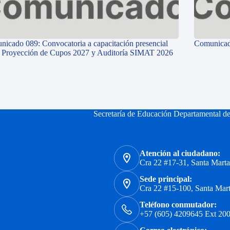
icado 089: Convocatoria a capacitación presencial
Comunicad
e Proyección de Cupos 2027 y Auditoría SIMAT 2026
Secretaría de Educación Departamental d
Atención al ciudadano:
Cra 22 #17-31, Santa Mart
Sede principal:
Cra 22 #15-100, Santa Mar
Teléfono conmutador:
+57 (605) 4209645 Ext 200