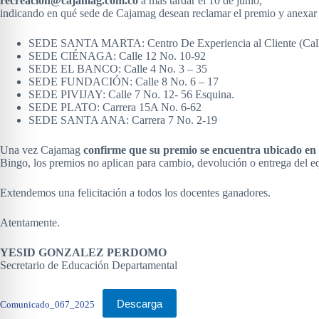
recreacion@cajamag.com.co
a más tardar el 10 de junio,
indicando en qué sede de Cajamag desean reclamar el premio y anexar
SEDE SANTA MARTA: Centro De Experiencia al Cliente (Call
SEDE CIÉNAGA: Calle 12 No. 10-92
SEDE EL BANCO: Calle 4 No. 3 – 35
SEDE FUNDACIÓN: Calle 8 No. 6 – 17
SEDE PIVIJAY: Calle 7 No. 12- 56 Esquina.
SEDE PLATO: Carrera 15A No. 6-62
SEDE SANTA ANA: Carrera 7 No. 2-19
Una vez Cajamag
confirme que su premio se encuentra ubicado en 
Bingo, los premios no aplican para cambio, devolución o entrega del equ
Extendemos una felicitación a todos los docentes ganadores.
Atentamente.
YESID GONZALEZ PERDOMO
Secretario de Educación Departamental
Descarga
Comunicado_067_2025