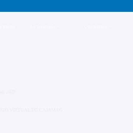
e Prensa
La Secretaría
Contáctenos
io, 2025
BINGO VIRTUAL DE CAJAMAG