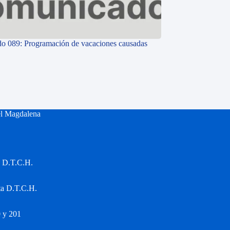
o 089: Programación de vacaciones causadas
el Magdalena
a D.T.C.H.
ta D.T.C.H.
 y 201