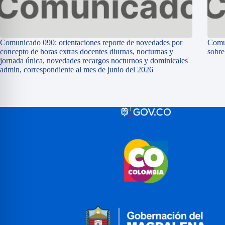
Comunicado 090: orientaciones reporte de novedades por
Comun
concepto de horas extras docentes diurnas, nocturnas y
sobr
jornada única, novedades recargos nocturnos y dominicales
admin, correspondiente al mes de junio del 2026