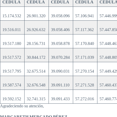
CÉDULA
CÉDULA
CÉDULA
CÉDULA
CÉDUL
15.174.532
26.901.320
39.058.096
57.106.941
57.446.9
19.516.011
26.926.632
39.058.406
57.117.362
57.447.8
19.517.180
28.156.731
39.058.878
57.170.840
57.448.4
19.517.572
30.844.172
39.070.284
57.171.039
57.448.8
19.517.795
32.675.514
39.090.031
57.270.154
57.449.4
19.587.574
32.676.548
39.091.110
57.271.528
57.460.4
19.592.152
32.741.315
39.091.433
57.272.016
57.460.7
Agradeciendo su atención,
MARGARETH MERCADO PÉREZ