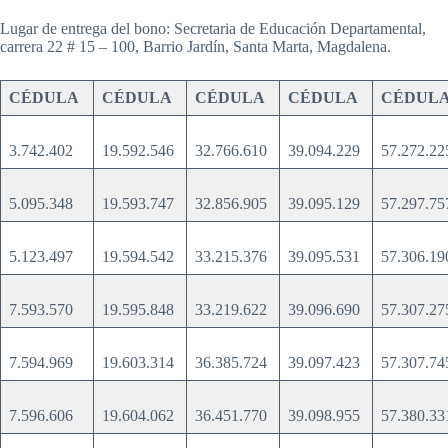
Lugar de entrega del bono: Secretaria de Educación Departamental,
carrera 22 # 15 – 100, Barrio Jardín, Santa Marta, Magdalena.
CÉDULA
CÉDULA
CÉDULA
CÉDULA
CÉDUL
3.742.402
19.592.546
32.766.610
39.094.229
57.272.2
5.095.348
19.593.747
32.856.905
39.095.129
57.297.7
5.123.497
19.594.542
33.215.376
39.095.531
57.306.1
7.593.570
19.595.848
33.219.622
39.096.690
57.307.2
7.594.969
19.603.314
36.385.724
39.097.423
57.307.7
7.596.606
19.604.062
36.451.770
39.098.955
57.380.3