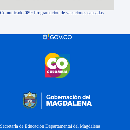
Comunicado 089: Programación de vacaciones causadas
Secretaría de Educación Departamental del Magdalena