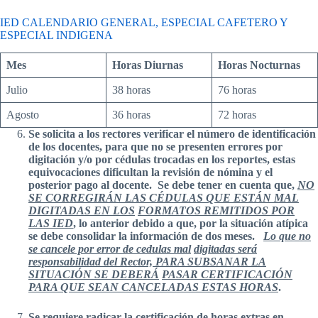
IED CALENDARIO GENERAL, ESPECIAL CAFETERO Y
ESPECIAL INDIGENA
Mes
Horas Diurnas
Horas Nocturnas
Julio
38 horas
76 horas
Agosto
36 horas
72 horas
Se solicita a los rectores verificar el número de identificación
de los docentes, para que no se presenten errores por
digitación y/o por cédulas trocadas en los reportes, estas
equivocaciones dificultan la revisión de nómina y el
posterior pago al docente. Se debe tener en cuenta que,
NO
SE CORREGIRÁN LAS CÉDULAS QUE ESTÁN MAL
DIGITADAS EN LOS
FORMATOS REMITIDOS POR
LAS IED
, lo anterior debido a que, por la situación atípica
se debe consolidar la información de dos meses.
Lo que no
se cancele por error de cedulas mal
digitadas será
responsabilidad del Rector, PARA SUBSANAR LA
SITUACIÓN SE DEBERÁ
PASAR CERTIFICACIÓN
PARA QUE SEAN CANCELADAS ESTAS HORAS
.
Se requiere radicar la certificación de horas extras en