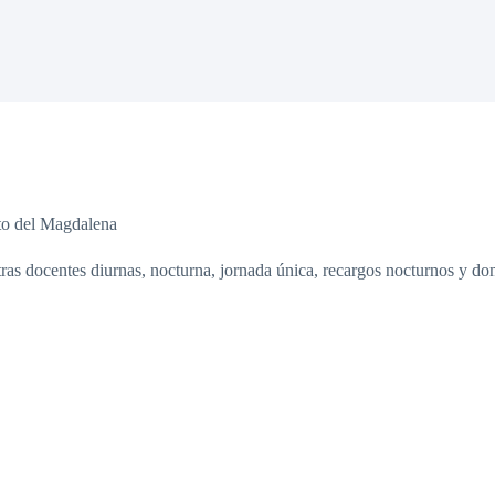
nto del Magdalena
as docentes diurnas, nocturna, jornada única, recargos nocturnos y domi