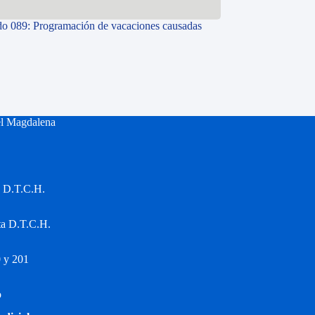
o 089: Programación de vacaciones causadas
el Magdalena
a D.T.C.H.
ta D.T.C.H.
 y 201
o