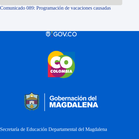
Comunicado 089: Programación de vacaciones causadas
Secretaría de Educación Departamental del Magdalena