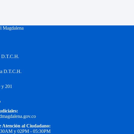
el Magdalena
a D.T.C.H.
ta D.T.C.H.
 y 201
o
udiciales:
edmagdalena.gov.co
e Atención al Ciudadano:
1:30AM y 02PM - 05:30PM