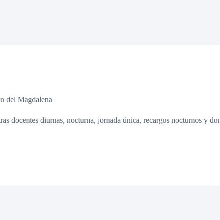
nto del Magdalena
as docentes diurnas, nocturna, jornada única, recargos nocturnos y dom