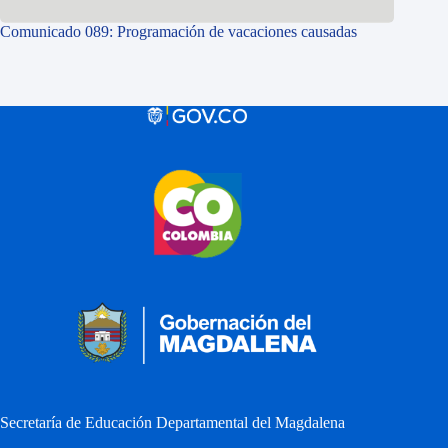
Comunicado 089: Programación de vacaciones causadas
Secretaría de Educación Departamental del Magdalena