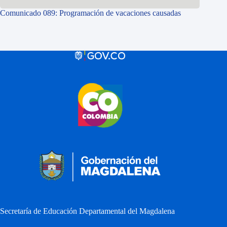
Comunicado 089: Programación de vacaciones causadas
Secretaría de Educación Departamental del Magdalena