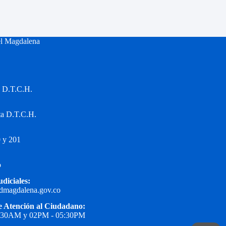
el Magdalena
a D.T.C.H.
ta D.T.C.H.
 y 201
o
udiciales:
edmagdalena.gov.co
e Atención al Ciudadano:
1:30AM y 02PM - 05:30PM