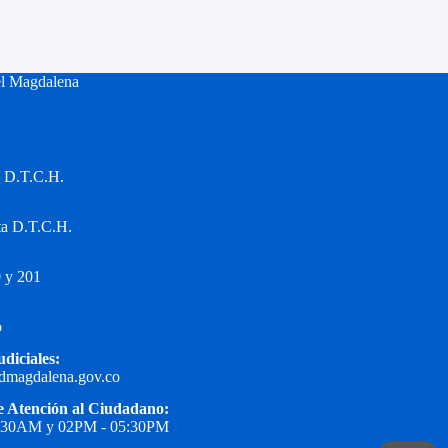
el Magdalena
a D.T.C.H.
ta D.T.C.H.
 y 201
o
udiciales:
edmagdalena.gov.co
e Atención al Ciudadano:
1:30AM y 02PM - 05:30PM