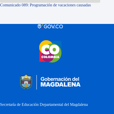
Comunicado 089: Programación de vacaciones causadas
Secretaría de Educación Departamental del Magdalena