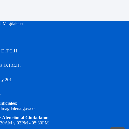
el Magdalena
a D.T.C.H.
ta D.T.C.H.
 y 201
o
udiciales:
edmagdalena.gov.co
e Atención al Ciudadano:
1:30AM y 02PM - 05:30PM