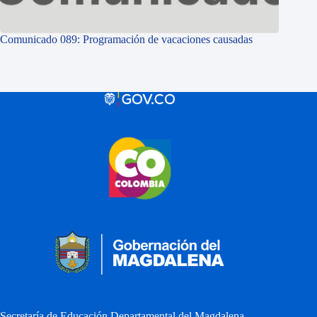
Comunicado 089: Programación de vacaciones causadas
Secretaría de Educación Departamental del Magdalena