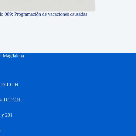
o 089: Programación de vacaciones causadas
el Magdalena
a D.T.C.H.
ta D.T.C.H.
 y 201
o