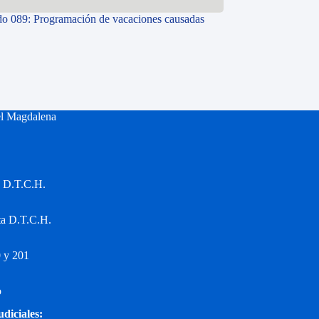
o 089: Programación de vacaciones causadas
el Magdalena
a D.T.C.H.
ta D.T.C.H.
 y 201
o
udiciales: