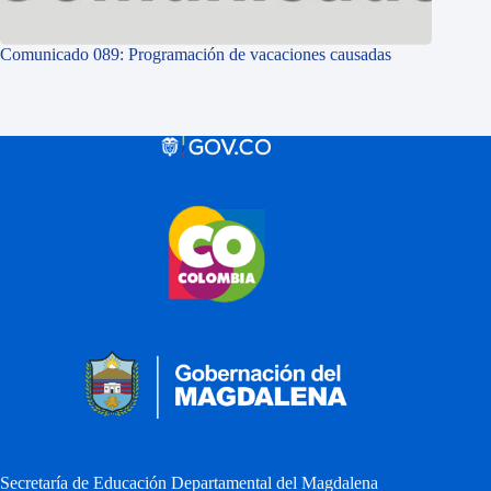
Comunicado 089: Programación de vacaciones causadas
Secretaría de Educación Departamental del Magdalena