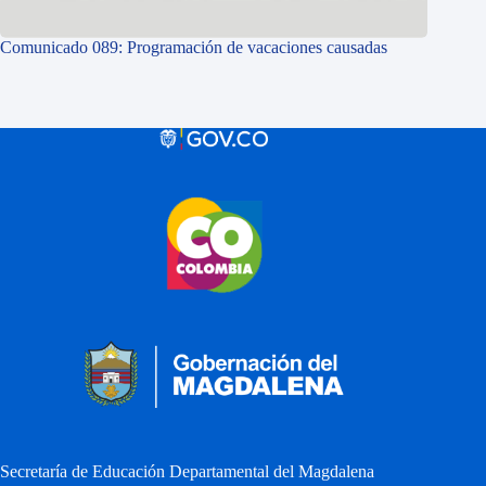
Comunicado 089: Programación de vacaciones causadas
Secretaría de Educación Departamental del Magdalena