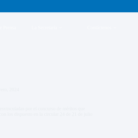
e Prensa
La Secretaría
Contáctenos
rero, 2024
esvinculadas por el concurso de méritos que
on los dispuesto en la circular 24 de 21 de julio