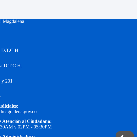
el Magdalena
a D.T.C.H.
ta D.T.C.H.
 y 201
o
udiciales:
edmagdalena.gov.co
e Atención al Ciudadano:
1:30AM y 02PM - 05:30PM
e Administrativa: