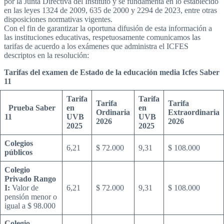
por la Junta Directiva del Instituto y se fundamenta en lo establecido
en las leyes 1324 de 2009, 635 de 2000 y 2294 de 2023, entre otras
disposiciones normativas vigentes.
Con el fin de garantizar la oportuna difusión de esta información a
las instituciones educativas, respetuosamente comunicamos las
tarifas de acuerdo a los exámenes que administra el ICFES
descriptos en la resolución:
Tarifas del examen de Estado de la educación media Icfes Saber
11
Tarifa
Tarifa
Tarifa
Tarifa
Prueba Saber
en
en
Ordinaria
Extraordinaria
11
UVB
UVB
2026
2026
2025
2025
Colegios
6,21
$ 72.000
9,31
$ 108.000
públicos
Colegio
Privado Rango
I:
Valor de
6,21
$ 72.000
9,31
$ 108.000
pensión menor o
igual a $ 98.000
Colegio