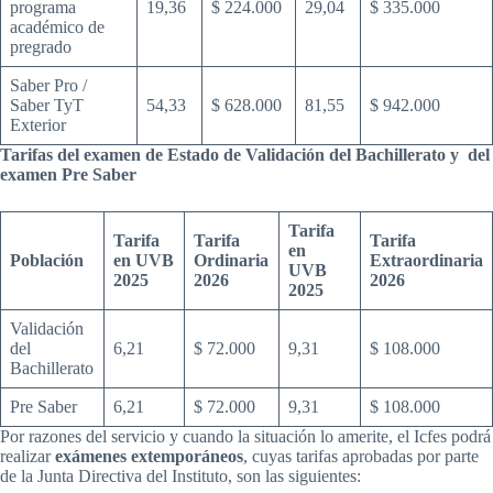
programa
19,36
$ 224.000
29,04
$ 335.000
académico de
pregrado
Saber Pro /
Saber TyT
54,33
$ 628.000
81,55
$ 942.000
Exterior
Tarifas del examen de Estado de Validación del Bachillerato y del
examen Pre Saber
Tarifa
Tarifa
Tarifa
Tarifa
en
Población
en
UVB
Ordinaria
Extraordinaria
UVB
2025
2026
2026
2025
Validación
del
6,21
$ 72.000
9,31
$ 108.000
Bachillerato
Pre Saber
6,21
$ 72.000
9,31
$ 108.000
Por razones del servicio y cuando la situación lo amerite, el Icfes podrá
realizar
exámenes extemporáneos
, cuyas tarifas aprobadas por parte
de la Junta Directiva del Instituto, son las siguientes: