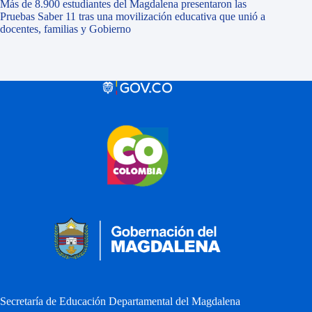
Más de 8.900 estudiantes del Magdalena presentaron las
Pruebas Saber 11 tras una movilización educativa que unió a
docentes, familias y Gobierno
Secretaría de Educación Departamental del Magdalena