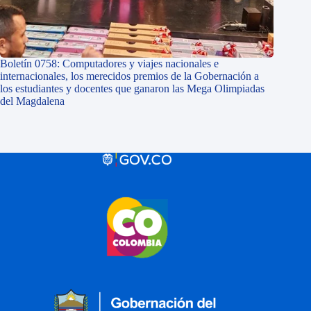
Boletín 0758: Computadores y viajes nacionales e
internacionales, los merecidos premios de la Gobernación a
los estudiantes y docentes que ganaron las Mega Olimpiadas
del Magdalena