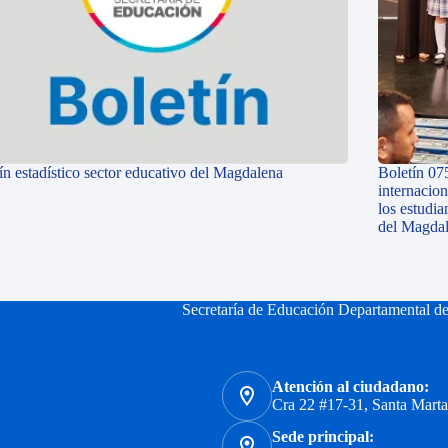
ín estadístico sector educativo del Magdalena
Boletín 07
internacio
los estudi
del Magda
Secretaría de Educación Departamental d
Atención al ciudadano:
Cra 22 #17-31, Santa Mart
Sede principal: