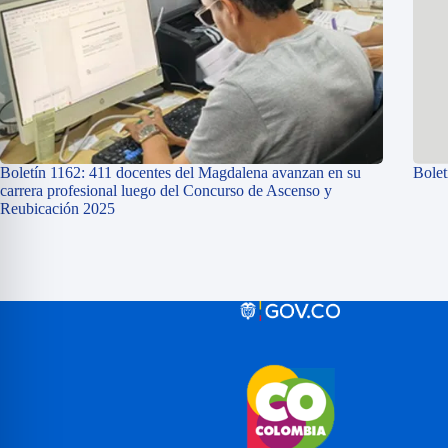
Boletín 1162: 411 docentes del Magdalena avanzan en su
Bolet
carrera profesional luego del Concurso de Ascenso y
Reubicación 2025