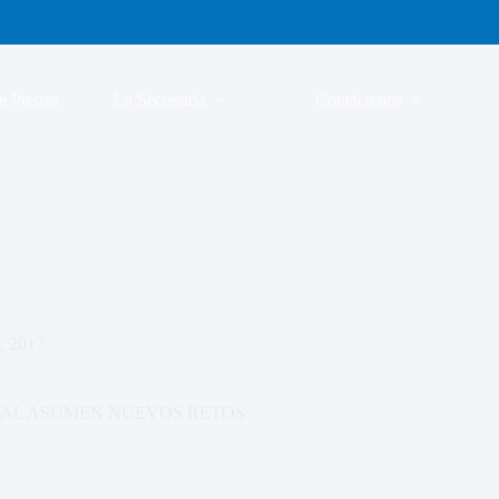
e Prensa
La Secretaría
Contáctenos
l, 2017
TAL ASUMEN NUEVOS RETOS