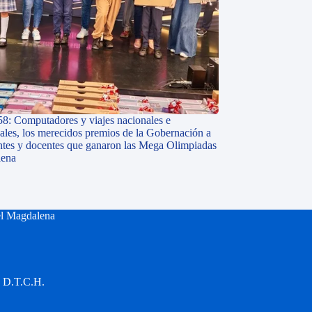
58: Computadores y viajes nacionales e
nales, los merecidos premios de la Gobernación a
antes y docentes que ganaron las Mega Olimpiadas
lena
el Magdalena
a D.T.C.H.