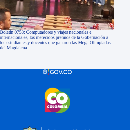
Boletín 0758: Computadores y viajes nacionales e
internacionales, los merecidos premios de la Gobernación a
los estudiantes y docentes que ganaron las Mega Olimpiadas
del Magdalena