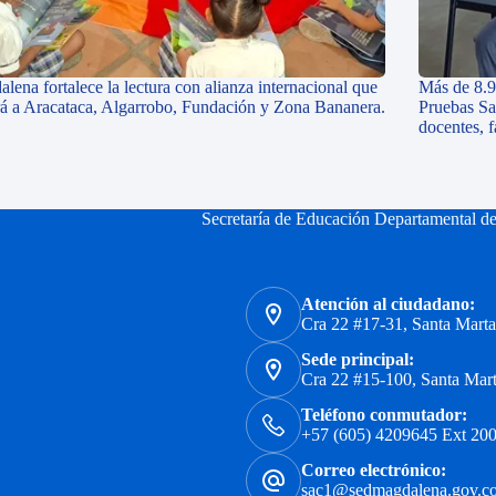
lena fortalece la lectura con alianza internacional que
Más de 8.9
rá a Aracataca, Algarrobo, Fundación y Zona Bananera.
Pruebas Sa
docentes, 
Secretaría de Educación Departamental d
Atención al ciudadano:
Cra 22 #17-31, Santa Mart
Sede principal:
Cra 22 #15-100, Santa Mar
Teléfono conmutador:
+57 (605) 4209645 Ext 200
Correo electrónico:
sac1@sedmagdalena.gov.c