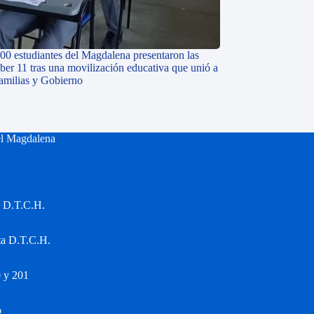
00 estudiantes del Magdalena presentaron las
ber 11 tras una movilización educativa que unió a
familias y Gobierno
el Magdalena
a D.T.C.H.
ta D.T.C.H.
 y 201
o