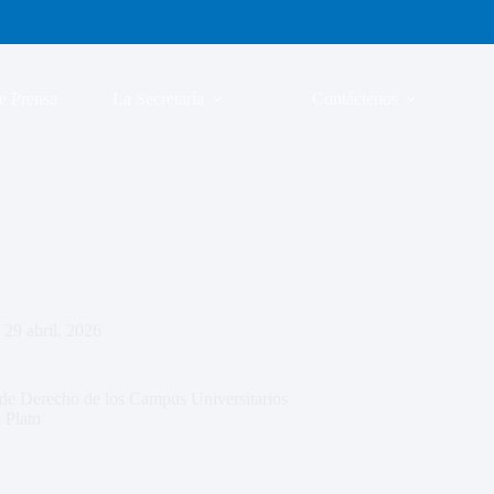
e Prensa
La Secretaría
Contáctenos
29 abril, 2026
de Derecho de los Campus Universitarios
 Plato