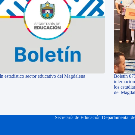
ín estadístico sector educativo del Magdalena
Boletín 07
internacio
los estudi
del Magda
Secretaría de Educación Departamental d