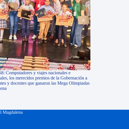
58: Computadores y viajes nacionales e
nales, los merecidos premios de la Gobernación a
antes y docentes que ganaron las Mega Olimpiadas
lena
el Magdalena