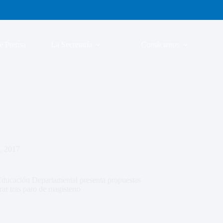
e Prensa
La Secretaría
Contáctenos
o, 2017
 Educación Departamental presenta propuestas
rar tras paro de magisterio