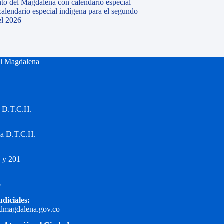
to del Magdalena con calendario especial
calendario especial indígena para el segundo
el 2026
el Magdalena
a D.T.C.H.
ta D.T.C.H.
 y 201
o
udiciales:
edmagdalena.gov.co