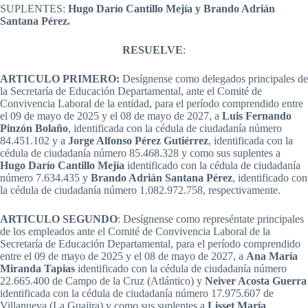
SUPLENTES:
Hugo Darío Cantillo Mejía y Brando Adrián
Santana Pérez.
RESUELVE
:
ARTICULO PRIMERO:
Desígnense como delegados principales de
la Secretaría de Educación Departamental, ante el Comité de
Convivencia Laboral de la entidad, para el período comprendido entre
el 09 de mayo de 2025 y el 08 de mayo de 2027, a
Luis Fernando
Pinzón Bolaño
, identificada con la cédula de ciudadanía número
84.451.102 y a
Jorge Alfonso Pérez Gutiérrez
, identificada con la
cédula de ciudadanía número 85.468.328 y como sus suplentes a
Hugo Darío Cantillo Mejía
identificado con la cédula de ciudadanía
número 7.634.435 y
Brando Adrián Santana Pérez
, identificado con
la cédula de ciudadanía número 1.082.972.758, respectivamente.
ARTICULO SEGUNDO
: Desígnense como represéntate principales
de los empleados ante el Comité de Convivencia Laboral de la
Secretaría de Educación Departamental, para el período comprendido
entre el 09 de mayo de 2025 y el 08 de mayo de 2027, a
Ana María
Miranda Tapias
identificado con la cédula de ciudadanía número
22.665.400 de Campo de la Cruz (Atlántico) y
Neiver Acosta Guerra
identificada con la cédula de ciudadanía número 17.975.607 de
Villanueva (La Guajira) y como sus suplentes a
Lisset María