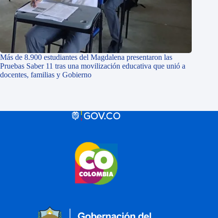
Más de 8.900 estudiantes del Magdalena presentaron las
Pruebas Saber 11 tras una movilización educativa que unió a
docentes, familias y Gobierno