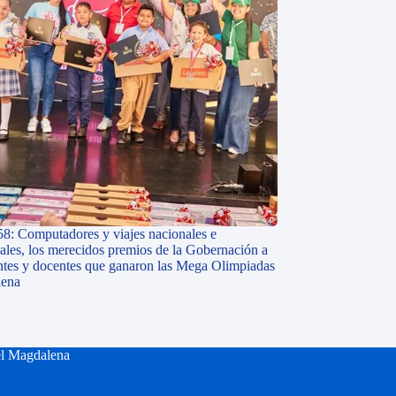
58: Computadores y viajes nacionales e
nales, los merecidos premios de la Gobernación a
antes y docentes que ganaron las Mega Olimpiadas
lena
el Magdalena