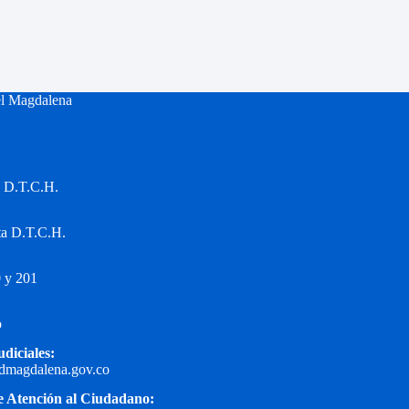
el Magdalena
a D.T.C.H.
ta D.T.C.H.
 y 201
o
udiciales:
edmagdalena.gov.co
e Atención al Ciudadano: