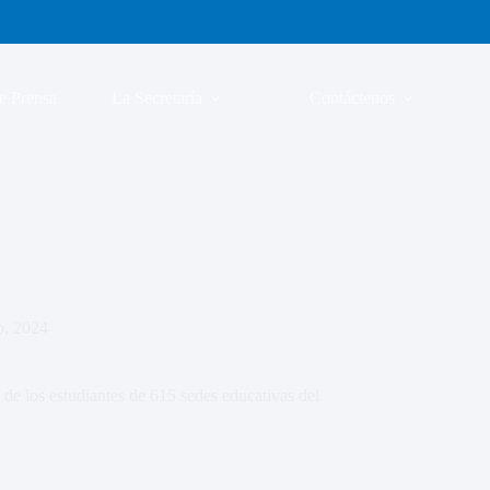
e Prensa
La Secretaría
Contáctenos
o, 2024
e los estudiantes de 615 sedes educativas del