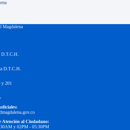
lena
el Magdalena
a D.T.C.H.
ta D.T.C.H.
 y 201
o
udiciales:
edmagdalena.gov.co
e Atención al Ciudadano:
1:30AM y 02PM - 05:30PM