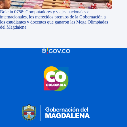
Boletín 0758: Computadores y viajes nacionales e
internacionales, los merecidos premios de la Gobernación a
los estudiantes y docentes que ganaron las Mega Olimpiadas
del Magdalena