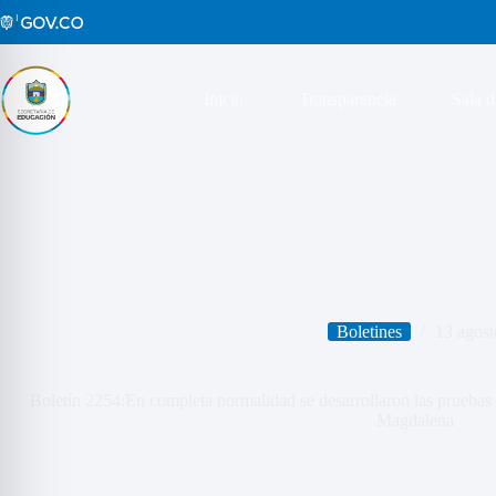
Saltar
al
contenido
Inicio
Transparencia
Sala d
Boletines
13 agost
Boletín 2254:En completa normalidad se desarrollaron las pruebas S
Magdalena