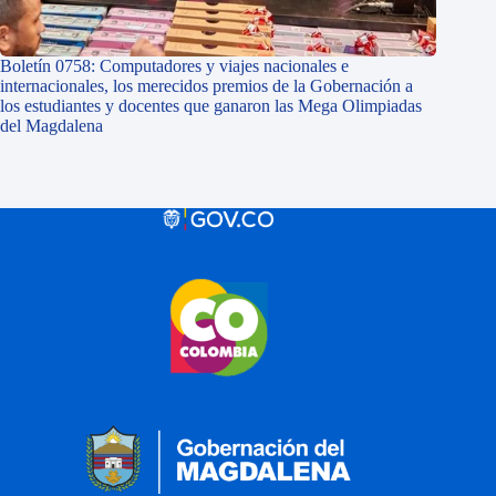
Boletín 0758: Computadores y viajes nacionales e
internacionales, los merecidos premios de la Gobernación a
los estudiantes y docentes que ganaron las Mega Olimpiadas
del Magdalena