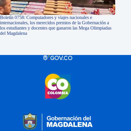
Boletín 0758: Computadores y viajes nacionales e
internacionales, los merecidos premios de la Gobernación a
los estudiantes y docentes que ganaron las Mega Olimpiadas
del Magdalena