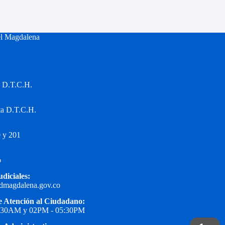
el Magdalena
a D.T.C.H.
ta D.T.C.H.
 y 201
o
udiciales:
edmagdalena.gov.co
e Atención al Ciudadano:
1:30AM y 02PM - 05:30PM